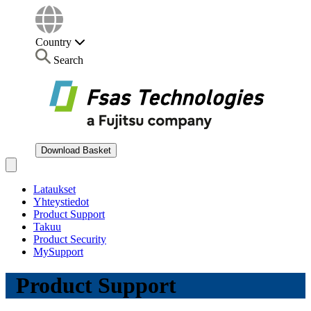
Country
Search
Download Basket
Open main menu
Lataukset
Yhteystiedot
Product Support
Takuu
Product Security
MySupport
Product Support