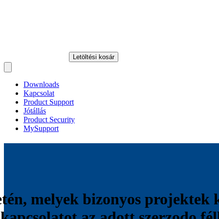
Letöltési kosár
Open main menu
Downloads
Kapcsolat
Product Support
Jótállás
Product Security
MySupport
etén, melyek bizonyos projektek
 kapcsolatot az adott szerzodo fél