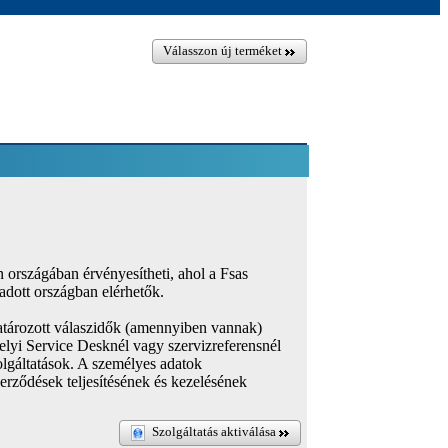
Válasszon új terméket
n országában érvényesítheti, ahol a Fsas
adott országban elérhetők.
határozott válaszidők (amennyiben vannak)
helyi Service Desknél vagy szervizreferensnél
olgáltatások. A személyes adatok
zerződések teljesítésének és kezelésének
Szolgáltatás aktiválása