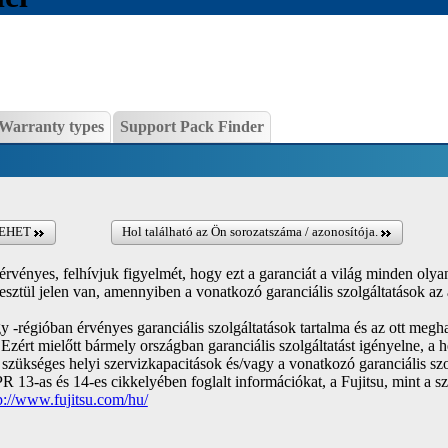
Warranty types
Support Pack Finder
EHET
Hol található az Ön sorozatszáma / azonosítója.
érvényes, felhívjuk figyelmét, hogy ezt a garanciát a világ minden olya
sztül jelen van, amennyiben a vonatkozó garanciális szolgáltatások az 
y -régióban érvényes garanciális szolgáltatások tartalma és az ott meg
 Ezért mielőtt bármely országban garanciális szolgáltatást igényelne, a 
a szükséges helyi szervizkapacitások és/vagy a vonatkozó garanciális sz
 13-as és 14-es cikkelyében foglalt információkat, a Fujitsu, mint a s
p://www.fujitsu.com/hu/