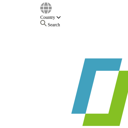
Country
Search