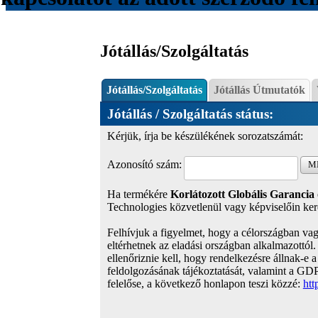
Jótállás/Szolgáltatás
Jótállás/Szolgáltatás
Jótállás Útmutatók
Jótállás / Szolgáltatás státus:
Kérjük, írja be készülékének sorozatszámát:
Azonosító szám:
M
Ha termékére
Korlátozott Globális Garancia
Technologies közvetlenül vagy képviselőin kere
Felhívjuk a figyelmet, hogy a célországban vag
eltérhetnek az eladási országban alkalmazottól.
ellenőriznie kell, hogy rendelkezésre állnak-e 
feldolgozásának tájékoztatását, valamint a GDPR
felelőse, a következő honlapon teszi közzé:
htt