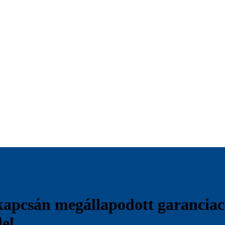
 kapcsán megállapodott garanci
lel