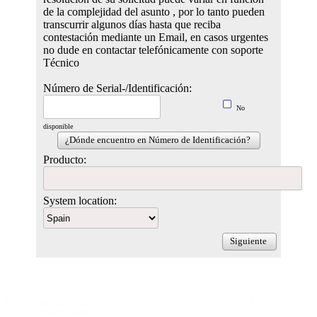
de la complejidad del asunto , por lo tanto pueden
transcurrir algunos días hasta que reciba
contestación mediante un Email, en casos urgentes
no dude en contactar telefónicamente con soporte
Técnico
Número de Serial-/Identificación:
No
disponible
¿Dónde encuentro en Número de Identificación?
Producto:
System location:
Siguiente
Privacy
Data protection notice according to Art. 13 GDPR
Terms of Use
Reporting Portal
for Whistleblower
Contact